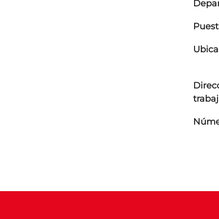
Depa
Puest
Ubica
Direc
traba
Númer