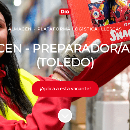
ALMACÉN
·
PLATAFORMA LOGÍSTICA ILLESCAS
EN - PREPARADOR/A
(TOLEDO)
¡Aplica a esta vacante!