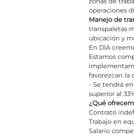
zonas de traba
operaciones di
Manejo de tran
transpaletas m
ubicación y m
En DIA creemo
Estamos compr
implementamos
favorezcan la d
- Se tendrá en
superior al 33
¿Qué ofrecem
Contrato indef
Trabajo en eq
Salario competi