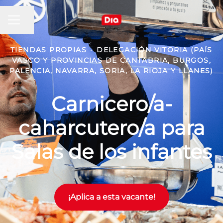
MENÚ DE EMPLEO
Compartir página
TIENDAS PROPIAS
·
DELEGACIÓN VITORIA (PAÍS
VASCO Y PROVINCIAS DE CANTABRIA, BURGOS,
PALENCIA, NAVARRA, SORIA, LA RIOJA Y LLANES)
Carnicero/a-
caharcutero/a para
Salas de los infantes
¡Aplica a esta vacante!