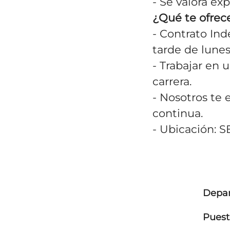
- Se valora ex
¿Qué te ofre
- Contrato In
tarde de lunes
- Trabajar en 
carrera.
- Nosotros te 
continua.
- Ubicación:
Depa
Puest