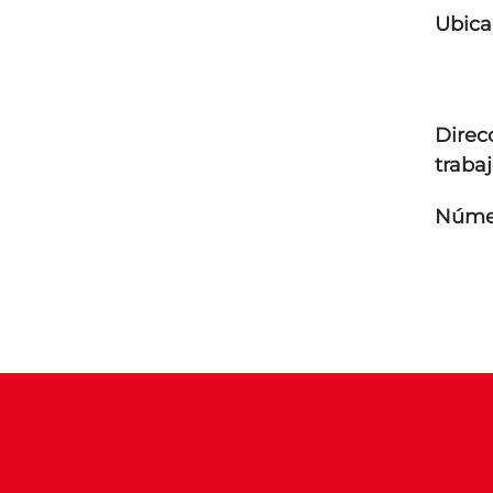
Ubica
Direc
traba
Númer