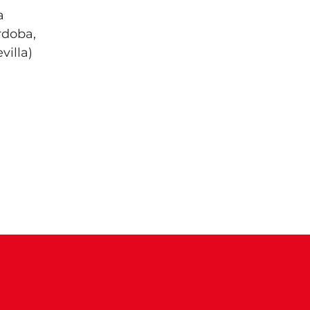
a
rdoba,
villa)