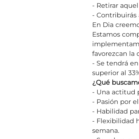
- Retirar aque
- Contribuirás 
En Dia creemo
Estamos compr
implementamos
favorezcan la d
- Se tendrá en
superior al 33
¿Qué buscamo
- Una actitud 
- Pasión por e
- Habilidad pa
- Flexibilidad 
semana.