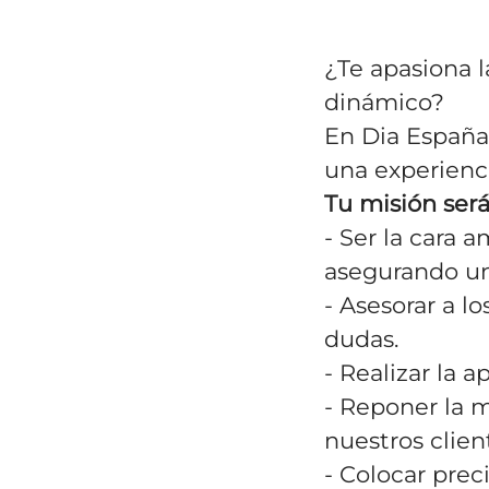
¿Te apasiona l
dinámico?
En Dia España
una experienc
Tu misión será
- Ser la cara 
asegurando un
- Asesorar a l
dudas.
- Realizar la a
- Reponer la m
nuestros clie
- Colocar prec