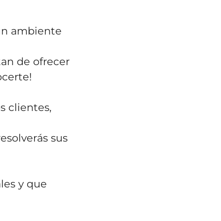
 un ambiente
an de ofrecer
ocerte!
 clientes,
resolverás sus
ales y que