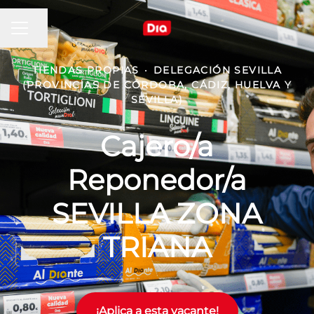
MENÚ DE EMPLEO
Compartir página
TIENDAS PROPIAS
·
DELEGACIÓN SEVILLA
(PROVINCIAS DE CÓRDOBA, CÁDIZ, HUELVA Y
SEVILLA)
Cajero/a
Reponedor/a
SEVILLA ZONA
TRIANA
¡Aplica a esta vacante!