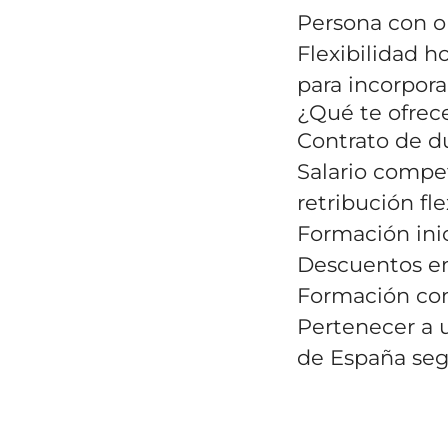
Persona con or
Flexibilidad ho
para incorpor
¿Qué te ofre
Contrato de d
Salario compet
retribución fle
Formación inic
Descuentos en
Formación con
Pertenecer a 
de España seg