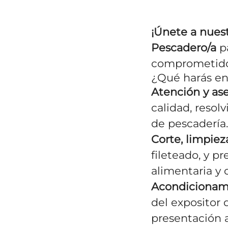
¡Únete a nues
Pescadero/a
pa
comprometido/a
¿Qué harás en 
Atención y ase
calidad, resol
de pescadería.
Corte, limpiez
fileteado, y 
alimentaria y 
Acondicionami
del expositor 
presentación a