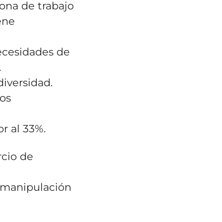
ona de trabajo
ene
ecesidades de
.
iversidad.
os
r al 33%.
rcio de
, manipulación