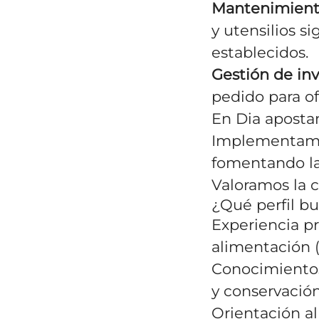
Mantenimiento
y utensilios s
establecidos.
Gestión de inv
pedido para of
En Dia apostam
Implementamos
fomentando la 
Valoramos la c
¿Qué perfil b
Experiencia p
alimentación 
Conocimientos
y conservación
Orientación al