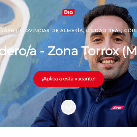
JAÉN (PROVINCIAS DE ALMERÍA, CIUDAD REAL, CÓR
ero/a - Zona Torrox (
¡Aplica a esta vacante!