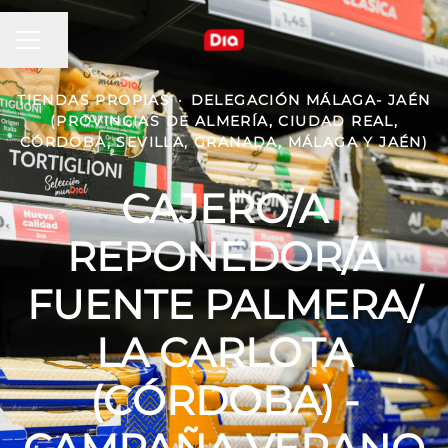
MENÚ DE EMPLEO
Compartir página
TIENDAS PROPIAS
·
DELEGACIÓN MÁLAGA- JAÉN
(PROVINCIAS DE ALMERÍA, CIUDAD REAL,
CÓRDOBA, SEVILLA, GRANADA, MÁLAGA Y JAÉN)
CAJERO/A
REPONEDOR/A
FUENTE PALMERA/
LA CARLOTA
(CÓRDOBA) -