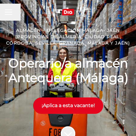
MENÚ DE EMPLEO
Compartir página
ALMACÉN
·
DELEGACIÓN MÁLAGA- JAÉN
(PROVINCIAS DE ALMERÍA, CIUDAD REAL,
CÓRDOBA, SEVILLA, GRANADA, MÁLAGA Y JAÉN)
Operario/a almacén
Antequera (Málaga)
¡Aplica a esta vacante!