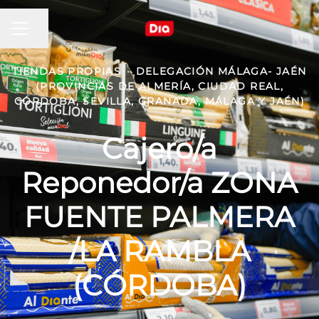
MENÚ DE EMPLEO
Compartir página
TIENDAS PROPIAS
·
DELEGACIÓN MÁLAGA- JAÉN
(PROVINCIAS DE ALMERÍA, CIUDAD REAL,
CÓRDOBA, SEVILLA, GRANADA, MÁLAGA Y JAÉN)
Cajero/a
Reponedor/a ZONA
FUENTE PALMERA
/LA RAMBLA
(CÓRDOBA)